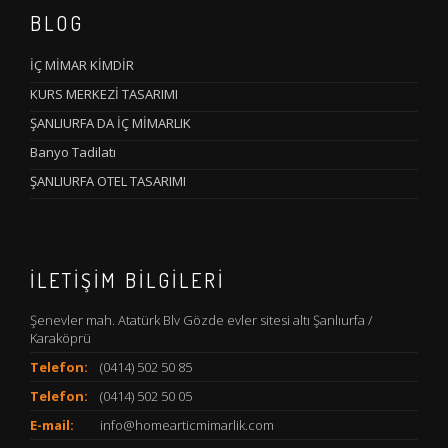
BLOG
İÇ MİMAR KİMDİR
KURS MERKEZİ TASARIMI
ŞANLIURFA DA İÇ MİMARLIK
Banyo Tadilatı
ŞANLIURFA OTEL TASARIMI
İLETIŞIM BILGILERI
Şenevler mah. Atatürk Blv Gözde evler sitesi altı Şanlıurfa /
Karaköprü
Telefon:
(0414) 502 50 85
Telefon:
(0414) 502 50 05
E-mail:
info@homearticmimarlik.com