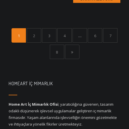
1
2
3
4
…
6
7
8
HOMEART İÇ MIMARLIK
Home Art İç Mimarlık Ofisi
; yaratıcılığına güvenen, tasarım
odaklı düşünerek işlevsel uygulamalar geliştiren iç mimarlık
firmasıdır. Yaşam alanlarında işlevselliğin önemini gözetmekte
ve ihtiyaçlara yönelik fikirler üretmekteyiz.