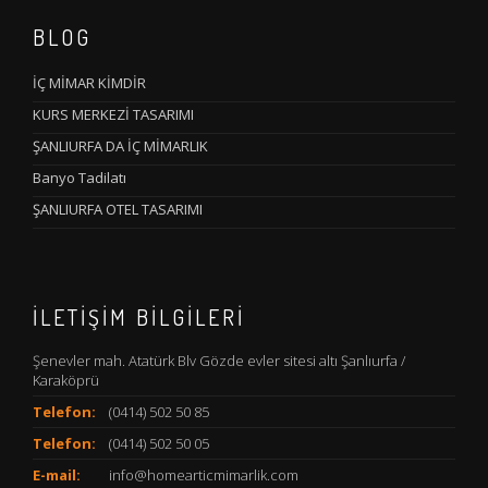
BLOG
İÇ MİMAR KİMDİR
KURS MERKEZİ TASARIMI
ŞANLIURFA DA İÇ MİMARLIK
Banyo Tadilatı
ŞANLIURFA OTEL TASARIMI
İLETIŞIM BILGILERI
Şenevler mah. Atatürk Blv Gözde evler sitesi altı Şanlıurfa /
Karaköprü
Telefon:
(0414) 502 50 85
Telefon:
(0414) 502 50 05
E-mail:
info@homearticmimarlik.com