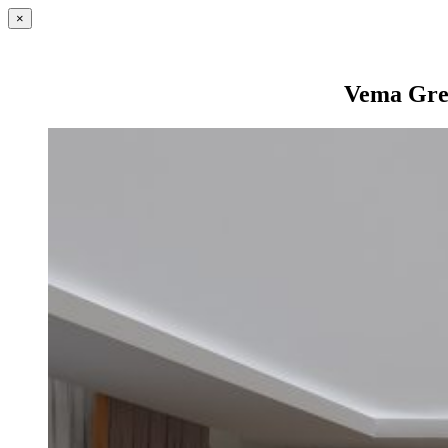
×
Vema Gre